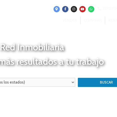
5591311
VENDER
COMPRAR
REN
Red Inmobiliaria
ás resultados a tu trabajo