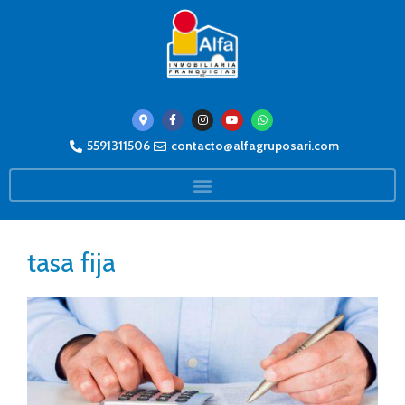
5591311506
contacto@alfagruposari.com
tasa fija