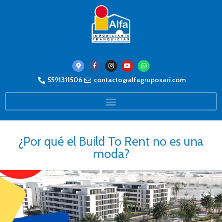
5591311506
contacto@alfagruposari.com
¿Por qué el Build To Rent no es una
moda?